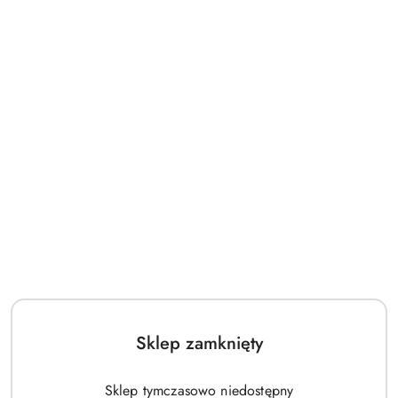
NAZWA
PRODUCENTA:
MANUFAKTURA
FALBANEK
(0)
Sklep zamknięty
Bloomersy TUTU Manufaktura Falbanek
Brudny Róż
Sklep tymczasowo niedostępny