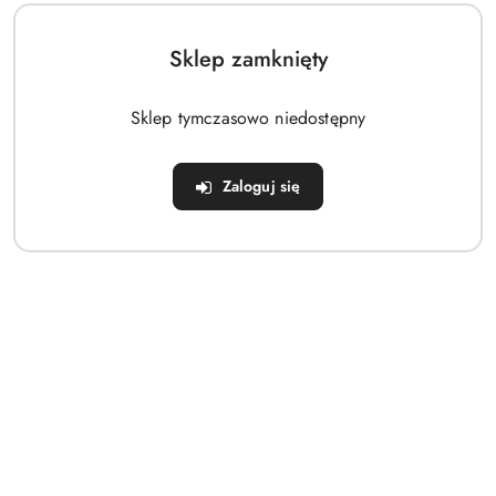
Sklep zamknięty
Sklep tymczasowo niedostępny
Rozpinane body beż Wooden
Półśpiochy żółte Tres Bien
Pony Pinokio
Pinokio
Zaloguj się
39.90
29.90
Cena:
Cena: