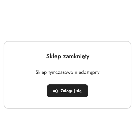
Body rozpinane PINOKIO Spring Light różowe
29.92
Cena:
Sklep zamknięty
Sklep tymczasowo niedostępny
Zaloguj się