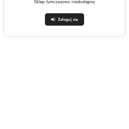
Sklep tymczasowo niedostępny
Zaloguj się
Czapka unisex Graham Jamiks Beżowa
119.00
Cena: