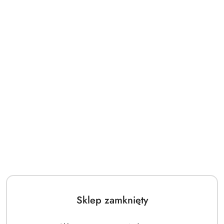
Body rozpinane PINOKIO Spring Light różowe
29.92
Cena:
Sklep zamknięty