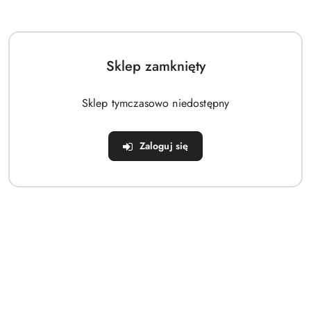
Sklep zamknięty
Sklep tymczasowo niedostępny
Zaloguj się
Czapka z uszkami Justice Jamiks Beżowa
109.00
Cena: