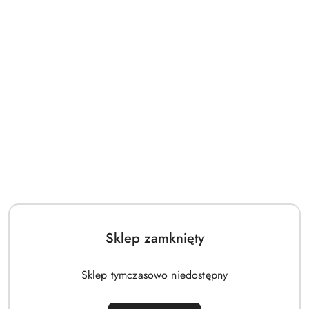
Sklep zamknięty
Sklep tymczasowo niedostępny
Body rozpinane PINOKIO Spring Light różowe