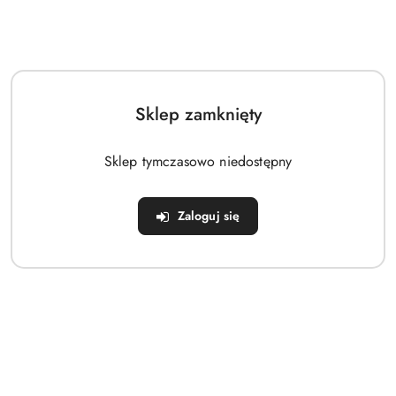
Sklep zamknięty
Sklep tymczasowo niedostępny
Zaloguj się
Czapka Beanie Rib Tuss
39.00
Cena: