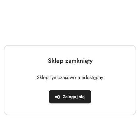
Body rozpinane PINOKIO Spring Light różowe
29.92
Cena:
Sklep zamknięty
Sklep tymczasowo niedostępny
Zaloguj się