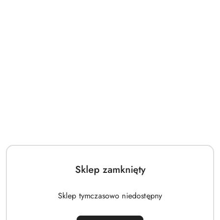
Czapka unisex Graham Jamiks Beżowa
119.00
Cena:
Sklep zamknięty
Sklep tymczasowo niedostępny